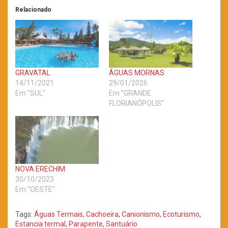
Relacionado
GRAVATAL
ÁGUAS MORNAS
14/11/2021
29/01/2026
Em "SUL"
Em "GRANDE
FLORIANÓPOLIS"
NOVA ERECHIM
30/10/2023
Em "OESTE"
Tags:
Águas Termais
,
Cachoeira
,
Canionismo
,
Ecoturismo
,
Estancia termal
,
Parapente
,
Santuário