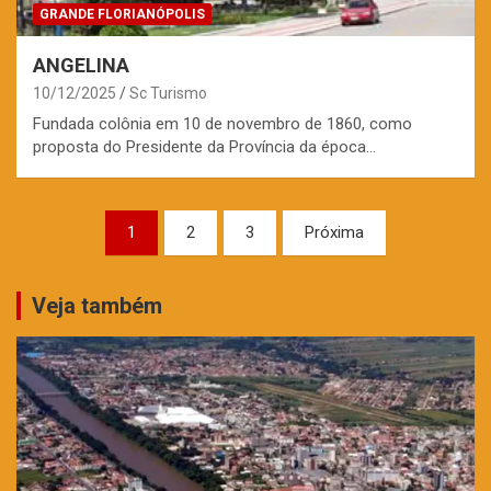
GRANDE FLORIANÓPOLIS
ANGELINA
10/12/2025
Sc Turismo
Fundada colônia em 10 de novembro de 1860, como
proposta do Presidente da Província da época…
Paginação
1
2
3
Próxima
de
posts
Veja também