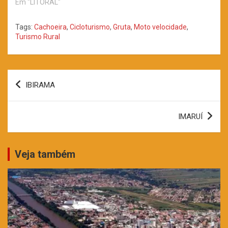
Em "LITORAL"
Tags:
Cachoeira
,
Cicloturismo
,
Gruta
,
Moto velocidade
,
Turismo Rural
Navegação
IBIRAMA
de
Post
IMARUÍ
Veja também