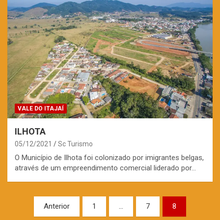
VALE DO ITAJAÍ
ILHOTA
05/12/2021
Sc Turismo
O Município de Ilhota foi colonizado por imigrantes belgas,
através de um empreendimento comercial liderado por…
Paginação
Anterior
1
…
7
8
de