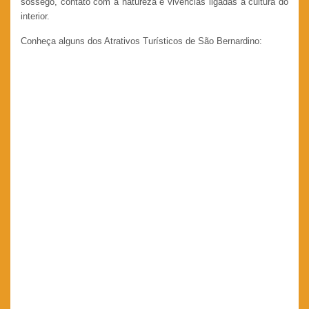
sossego, contato com a natureza e vivências ligadas à cultura do
interior.
Conheça alguns dos Atrativos Turísticos de São Bernardino: