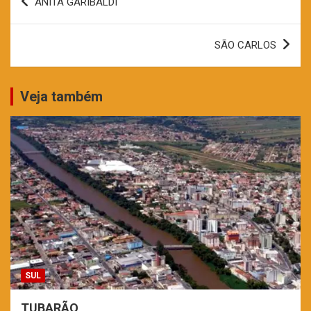
ANITA GARIBALDI
de
Post
SÃO CARLOS
Veja também
SUL
TUBARÃO