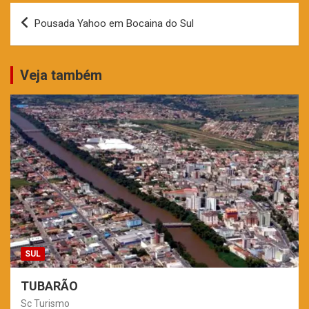
Navegação
Pousada Yahoo em Bocaina do Sul
de
Post
Veja também
SUL
TUBARÃO
Sc Turismo