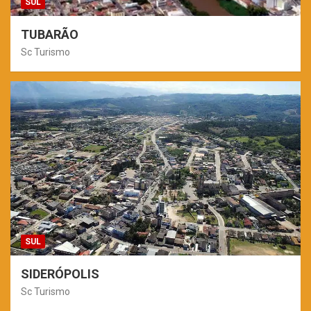
SUL
TUBARÃO
Sc Turismo
SUL
SIDERÓPOLIS
Sc Turismo