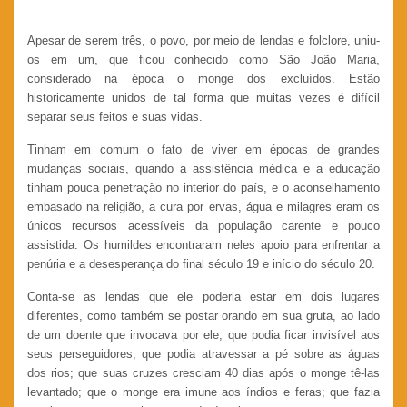
Apesar de serem três, o povo, por meio de lendas e folclore, uniu-
os em um, que ficou conhecido como São João Maria,
considerado na época o monge dos excluídos. Estão
historicamente unidos de tal forma que muitas vezes é difícil
separar seus feitos e suas vidas.
Tinham em comum o fato de viver em épocas de grandes
mudanças sociais, quando a assistência médica e a educação
tinham pouca penetração no interior do país, e o aconselhamento
embasado na religião, a cura por ervas, água e milagres eram os
únicos recursos acessíveis da população carente e pouco
assistida. Os humildes encontraram neles apoio para enfrentar a
penúria e a desesperança do final século 19 e início do século 20.
Conta-se as lendas que ele poderia estar em dois lugares
diferentes, como também se postar orando em sua gruta, ao lado
de um doente que invocava por ele; que podia ficar invisível aos
seus perseguidores; que podia atravessar a pé sobre as águas
dos rios; que suas cruzes cresciam 40 dias após o monge tê-las
levantado; que o monge era imune aos índios e feras; que fazia