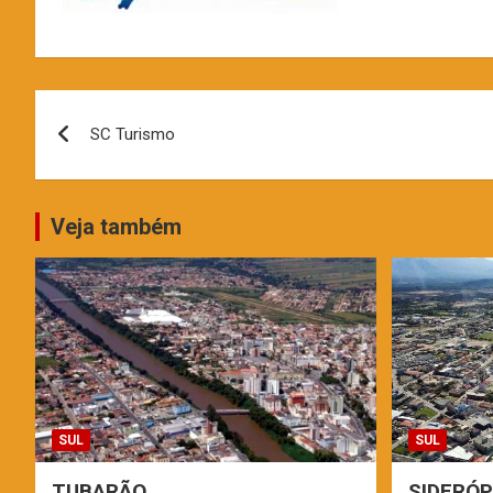
Navegação
SC Turismo
de
Post
Veja também
SUL
SUL
TUBARÃO
SIDERÓP