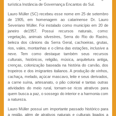
turística Instância de Governança Encantos do Sul.
Lauro Müller (SC) recebeu esse nome em 25 de setembro
de 1905, em homenagem ao catarinense Dr. Lauro
Severiano Müller. Foi instalado como município em 20 de
janeiro de1957. Possui recursos naturais, como:
vegetação, animais silvestres, Serra do Rio do Rastro,
beleza dos cânions da Serra Geral, cachoeiras, grutas,
rios, vales, montanhas e o clima das estações, inclusive a
neve. Tem como destaque também seus recursos
culturais, históricos, religião, música, arquitetura antiga,
crenças, colonização baseada na história do carvão, dos
tropeiros e dos imigrantes italianos. A produção de vinhos,
cachaça, melado, açúcar mascavo, leite e seus derivados,
a carne suína, artesanato, o pão colonial e tantas outras
atividades do meio rural, tornam-se ricos atrativos para
quem busca a paz, o sossego do interior e a harmonia com
a natureza.
Lauro Müller possui um importante passado histórico para
a região, além de atrativos naturais e culturais ligados a