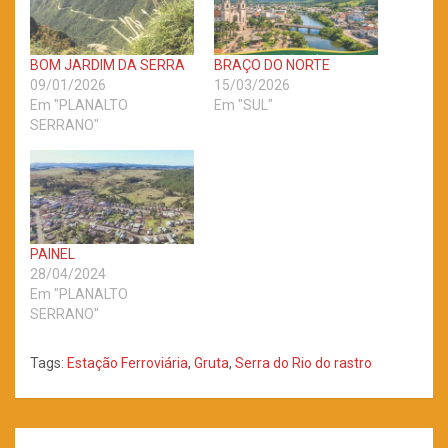
BOM JARDIM DA SERRA
BRAÇO DO NORTE
09/01/2026
15/03/2026
Em "PLANALTO
Em "SUL"
SERRANO"
PAINEL
28/04/2024
Em "PLANALTO
SERRANO"
Tags:
Estação Ferroviária
,
Gruta
,
Serra do Rio do rastro
Navegação