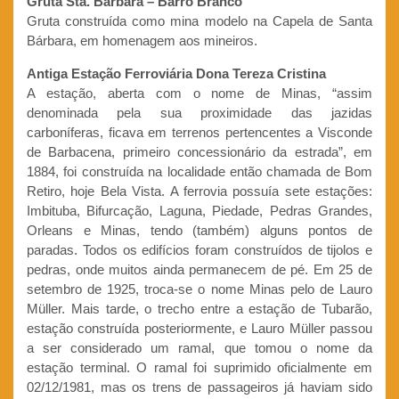
Gruta Sta. Bárbara – Barro Branco
Gruta construída como mina modelo na Capela de Santa
Bárbara, em homenagem aos mineiros.
Antiga Estação Ferroviária Dona Tereza Cristina
A estação, aberta com o nome de Minas, “assim
denominada pela sua proximidade das jazidas
carboníferas, ficava em terrenos pertencentes a Visconde
de Barbacena, primeiro concessionário da estrada”, em
1884, foi construída na localidade então chamada de Bom
Retiro, hoje Bela Vista. A ferrovia possuía sete estações:
Imbituba, Bifurcação, Laguna, Piedade, Pedras Grandes,
Orleans e Minas, tendo (também) alguns pontos de
paradas. Todos os edifícios foram construídos de tijolos e
pedras, onde muitos ainda permanecem de pé. Em 25 de
setembro de 1925, troca-se o nome Minas pelo de Lauro
Müller. Mais tarde, o trecho entre a estação de Tubarão,
estação construída posteriormente, e Lauro Müller passou
a ser considerado um ramal, que tomou o nome da
estação terminal. O ramal foi suprimido oficialmente em
02/12/1981, mas os trens de passageiros já haviam sido