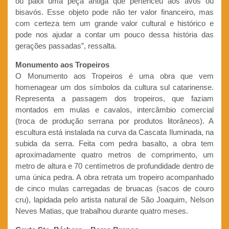
ou paiol uma peça antiga que pertenceu aos avós ou
bisavós. Esse objeto pode não ter valor financeiro, mas
com certeza tem um grande valor cultural e histórico e
pode nos ajudar a contar um pouco dessa história das
gerações passadas”, ressalta.
Monumento aos Tropeiros
O Monumento aos Tropeiros é uma obra que vem
homenagear um dos símbolos da cultura sul catarinense.
Representa a passagem dos tropeiros, que faziam
montados em mulas e cavalos, intercâmbio comercial
(troca de produção serrana por produtos litorâneos). A
escultura está instalada na curva da Cascata Iluminada, na
subida da serra. Feita com pedra basalto, a obra tem
aproximadamente quatro metros de comprimento, um
metro de altura e 70 centímetros de profundidade dentro de
uma única pedra. A obra retrata um tropeiro acompanhado
de cinco mulas carregadas de bruacas (sacos de couro
cru), lapidada pelo artista natural de São Joaquim, Nelson
Neves Matias, que trabalhou durante quatro meses.