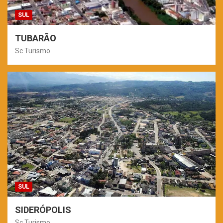
SUL
TUBARÃO
Sc Turismo
SUL
SIDERÓPOLIS
Sc Turismo