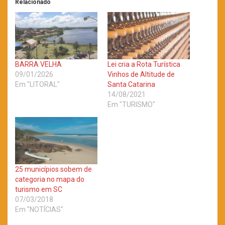
Relacionado
BARRA VELHA
Lei cria a Rota Turística
09/01/2026
Vinhos de Altitude de
Em "LITORAL"
Santa Catarina
14/08/2021
Em "TURISMO"
25 municípios sobem de
categoria no mapa do
turismo em SC
07/03/2018
Em "NOTÍCIAS"