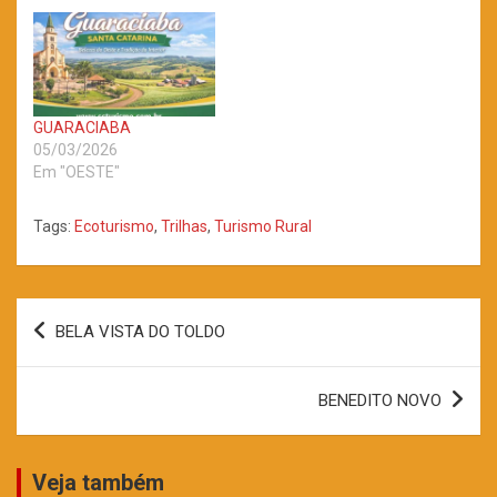
GUARACIABA
05/03/2026
Em "OESTE"
Tags:
Ecoturismo
,
Trilhas
,
Turismo Rural
Navegação
BELA VISTA DO TOLDO
de
Post
BENEDITO NOVO
Veja também