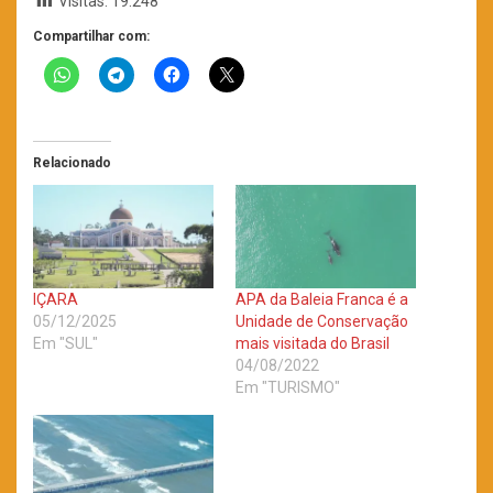
Visitas:
19.248
Compartilhar com:
Relacionado
IÇARA
APA da Baleia Franca é a
05/12/2025
Unidade de Conservação
Em "SUL"
mais visitada do Brasil
04/08/2022
Em "TURISMO"