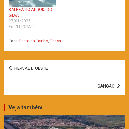
BALNEÁRIO ARROIO DO
SILVA
27/01/2026
Em "LITORAL"
Tags:
Festa da Tainha
,
Pesca
Navegação
HERVAL D`OESTE
de
Post
SANGÃO
Veja também