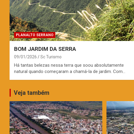
PLANALTO SERRANO
BOM JARDIM DA SERRA
09/01/2026
Sc Turismo
Há tantas belezas nessa terra que soou absolutamente
natural quando começaram a chamá-la de jardim. Com…
Veja também